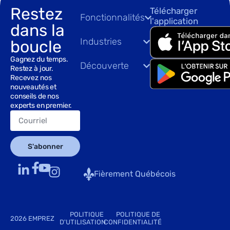
Restez
Télécharger
Fonctionnalités
l'application
dans la
Industries
boucle
Gagnez du temps.
Découverte
Restez à jour.
Recevez nos
nouveautés et
conseils de nos
experts en premier.
S'abonner
Fièrement Québécois
POLITIQUE
POLITIQUE DE
2026 EMPREZ
D'UTILISATION
CONFIDENTIALITÉ