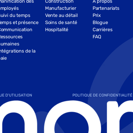
lanification des
Construction
À propos
employés
Manufacturier
Partenariats
uivi du temps
Vente au détail
Prix
emps et présence
Soins de santé
Blogue
Communication
Hospitalité
Carrières
Ressources
FAQ
humaines
ntégrations de la
aie
UE D'UTILISATION
POLITIQUE DE CONFIDENTIALITÉ