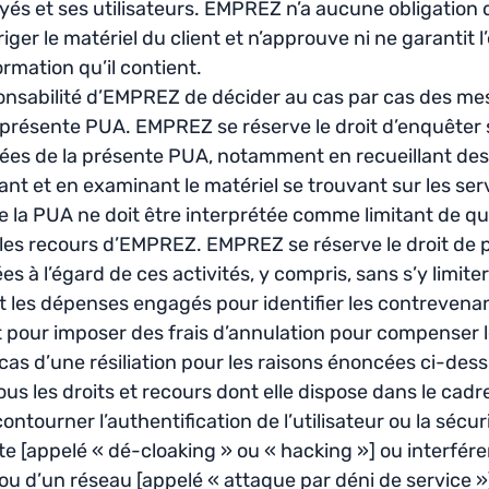
yés et ses utilisateurs. EMPREZ n’a aucune obligation d
iger le matériel du client et n’approuve ni ne garantit 
formation qu’il contient.
sponsabilité d’EMPREZ de décider au cas par cas des m
a présente PUA. EMPREZ se réserve le droit d’enquêter s
ées de la présente PUA, notamment en recueillant des
nant et en examinant le matériel se trouvant sur les s
e la PUA ne doit être interprétée comme limitant de 
u les recours d’EMPREZ. EMPREZ se réserve le droit de
es à l’égard de ces activités, y compris, sans s’y limiter
et les dépenses engagés pour identifier les contrevena
t pour imposer des frais d’annulation pour compenser 
cas d’une résiliation pour les raisons énoncées ci-des
s les droits et recours dont elle dispose dans le cadre
contourner l’authentification de l’utilisateur ou la sécur
 [appelé « dé-cloaking » ou « hacking »] ou interférer
 ou d’un réseau [appelé « attaque par déni de service »]