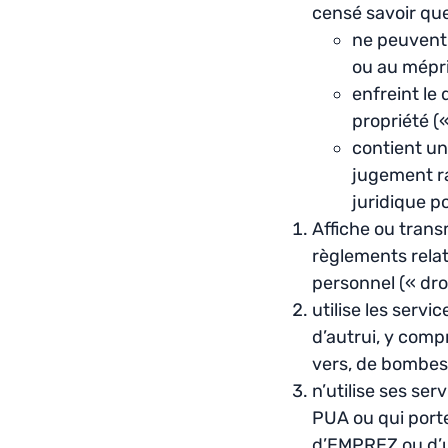
censé savoir que
ne peuvent 
ou au mépri
enfreint le 
propriété («
contient un
jugement ra
juridique 
Affiche ou transm
règlements relat
personnel (« droit
utilise les servi
d’autrui, y compr
vers, de bombes 
n’utilise ses ser
PUA ou qui porte 
d’EMPREZ ou d’un