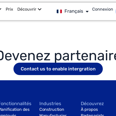
English
Prix
Découvrir
Connexion
Français
English
Devenez partenair
Contact us to enable intergration
Fonctionnalités
Industries
Découvrez
lanification des
Construction
À propos
employés
Manufacturier
Partenariats